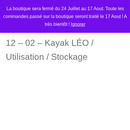
Aller
M
La boutique sera fermé du 24 Juillet au 17 Aout. Toute les
au
commandes passé sur la boutique seront traité le 17 Aout ! A
contenu
très bientôt !
Ignorer
Vous êtes ici :
Accueil
/
Kayak LÉO
/
Transport
12 – 02 – Kayak LÉO /
Utilisation / Stockage