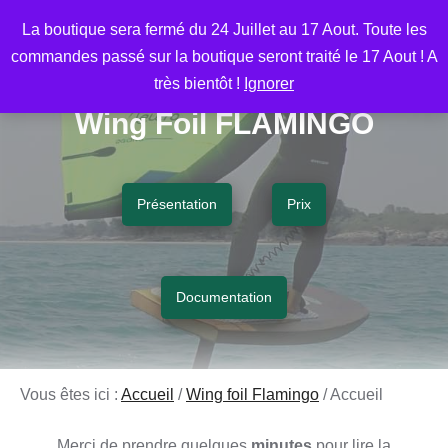
Aller
M
La boutique sera fermé du 24 Juillet au 17 Aout. Toute les
au
commandes passé sur la boutique seront traité le 17 Aout ! A
contenu
très bientôt !
Ignorer
Wing Foil FLAMINGO
Présentation
Prix
Documentation
Vous êtes ici :
Accueil
/
Wing foil Flamingo
/
Accueil
Merci de prendre quelques
minutes
pour lire la