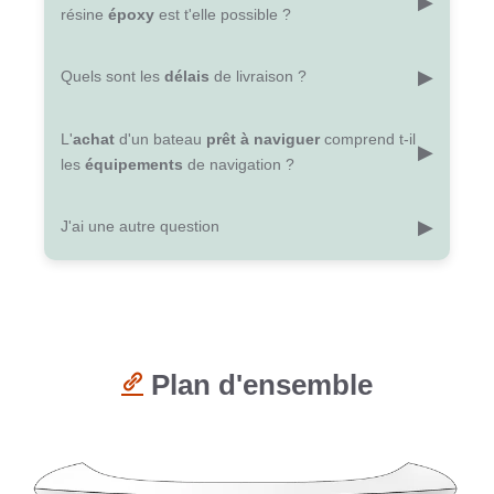
▶
résine
époxy
est t'elle possible ?
accastillages et équipements du bateau ;
bateau ;
l’utilisation des
équipements
utiles à la
le
dossier de construction
qui est libre et
Oui bien sûr,
toutes les formules sont possibles
.
construction ( tréteaux, marbre de construction,
accessible à tous en ligne ;
▶
Quels sont les
délais
de livraison ?
Vous pouvez commander
séparément
les produits en
outillages) ;
un selon
besoin
.
boutique
. Nous proposons autrement un
kit matériaux
l'
encadrement
par une ou plusieurs personnes.
sans découpe.
les
délais d’expédition
sont
L'
achat
d'un bateau
prêt à naviguer
comprend t-il
A noter
pour les
que si votre commande ne comprend pas la
plans, de 3 à 4 jours
ouvrés si nous
▶
les
équipements
de navigation ?
découpe du bois, vous aurez
avons en stock.
besoin d’acheter
un
plan
papier
pour
Pour les
tracer
kits, 6 jours
les plaques.
si nous avons en stock.
Tous les
équipements individuels
de navigation ( jupe,
Pour un canoë KAPALO
prêt à naviguer
, prévoir
▶
J'ai une autre question
gilet, pagaie) qui ne sont pas
solidaires
du bateau ne
2 à 3 mois
de délai.
sont pas compris dans l'
achat
d'un bateau prêt à
naviguer . Nous vous proposons des
Pour plus de
questions
et plus de
réponses
jupes
adaptées
n’hésitez
aux hiloires ainsi que des
pas à nous contacter sur la
pagaies en bois
page contact
.
Plan d'ensemble