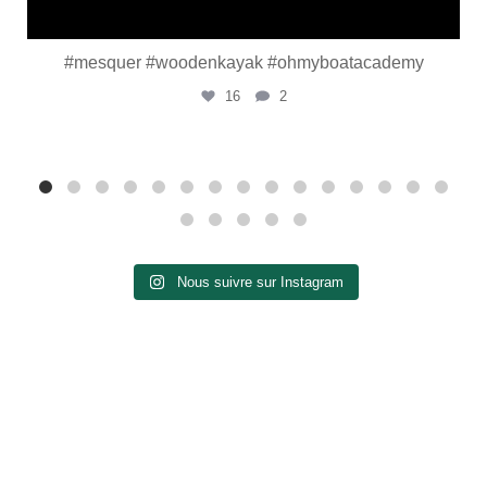
#mesquer #woodenkayak #ohmyboatacademy
16
2
Nous suivre sur Instagram