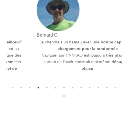
Bernard G.
ux”
Je cherchais un bateau avec une
bonne capacité de
Previous
Nex
a
chargement pour la randonnée
.
es
Naviguer sur l’INNKAO est toujours
très plaisant
et
es
surtout de l’avoir construit moi même
décuple ce
plaisir
.