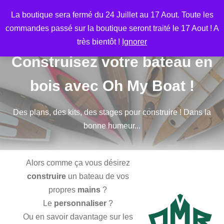
Aller
M
La boutique sera fermé du 24 Juillet au 17 Aout. Toute les
au
commandes passé sur la boutique seront traité le 17 Aout ! A
contenu
très bientôt !
Ignorer
Construisez votre bateau en
bois avec Oh My Boat !
Des plans, des kits, des stages pour construire ! Dans la
bonne humeur...
Alors comme ça vous désirez
construire
un bateau de vos
propres
mains
?
Le
personnaliser
?
Ou en savoir davantage sur les