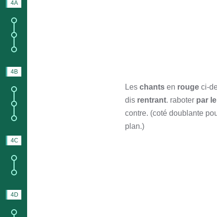
4A
PENDANT
1.
Les supports ;
1.
Forum des constructeurs
;
1.
Blog des constructeurs.
4B
UTILISATION
Les
chants
en
rouge
ci-d
1.
Transport ;
dis
rentrant
. raboter
par l
2.
Stockage ;
contre. (coté doublante pou
3.
Entretien.
plan.)
4C
AVANT DE NAVIGUER
1.
Équipement de sécurité ;
2.
Sécurité en navigation.
4D
NAVIGUER
5.
Forum des navigateurs ;