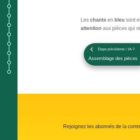
5.
Blog des navigateurs ;
5.
Évènements ;
Les
chants
en
bleu
sont 
5.
Noms des bateaux ;
attention
aux pièces qui o
6.
Répertoire des bateaux ;
5.
Foire aux questions ;
Étape précédente / 3A-7 :
;
Assemblage des pièces
7.
Flux de la communauté ;
7.
Ambassadeurs.
Rejoignez les abonnés de la co