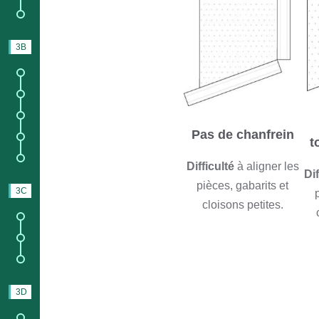
7.
Assemblage des pièces.
3B
KIT
1.
Informations sur les kits ;
2.
Contenu du
kit Bois
;
3.
Contenu du
kit complet
;
Pas de chanfrein
4.
Éclaté des pièces bois ;
t
5.
Assemblage des pièces.
Difficulté
à aligner les
Di
pièces, gabarits et
3C
MONTAGE
cloisons petites.
1.
Chanfrein ;
3.
Montage du pont ;
4.
Montage de la coque.
3D
COLLAGE
1.
Tout collage intérieur ;