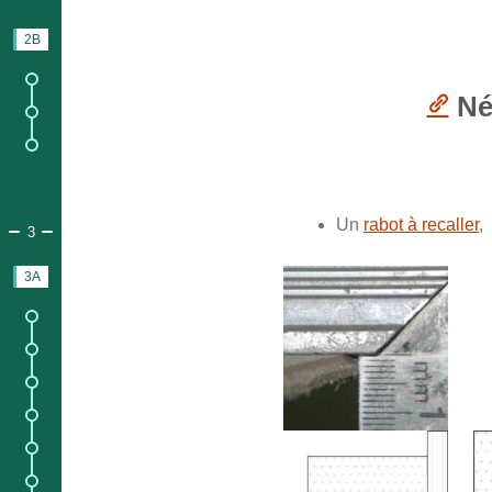
2B
BATEAUX FINI
1.
Infos sur le bateau fini ;
Néc
2.
Info et contenu du bateau prêt à naviguer ;
7.
Info et contenu du bateau prêt à naviguer avec équipements.
Un
rabot à recaller
,
PARTIE 3.
DOSSIER DE CONSTRUCTION
3
3A
PLAN
1.
Infos sur
les plans
;
2.
Liste des matériaux ;
3.
Contenu du
kit matériaux
;
4.
Éclaté des pièces bois ;
5.
Traçage / Découpage ;
6.
Collage / Découpage ;