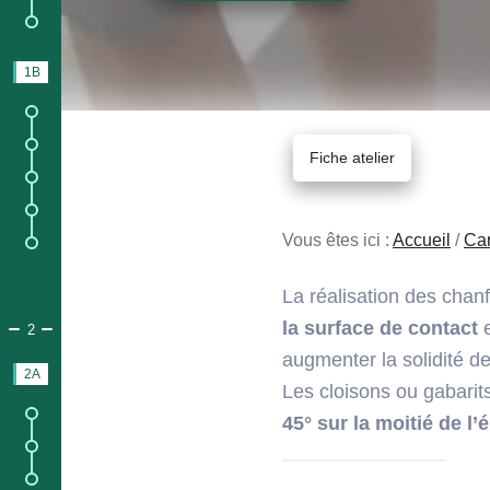
6.
Matériaux et techniques.
1B
AVANT DE CONSTRUIRE
1.
Lieu de construction ;
2.
Durée de construction ;
Fiche atelier
3.
Outils et outillages ;
4.
Utilisation de l'époxy ;
Vous êtes ici :
Accueil
/
Ca
5.
Réglementation / Immatriculation.
La réalisation des chan
la surface de contact
e
PARTIE 2.
CONSTRUCTION ACCOMPAGNÉE & PRÊT À NAVIG
2
augmenter la solidité 
2A
STAGES
Les cloisons ou gabarit
1.
Infos sur les stages ;
45° sur la moitié de l’
2.
Contenu du stage ;
3.
Prix du Stage avec logement.