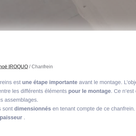
noë IROQUO
/
Chanfrein
freins est
une étape importante
avant le montage. L’obje
ntre les différents éléments
pour le montage
. Ce n’est
UER
des assemblages.
s sont
dimensionnés
en tenant compte de ce chanfrein. 
épaisseur
.