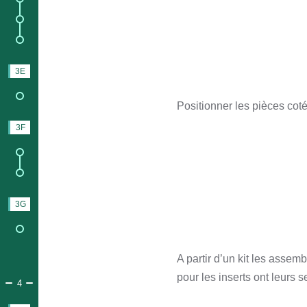
2.
Finition intérieur ;
8.
Stratification coque.
3E
FERMETURE
5.
Bande anti-ragage.
Positionner les pièces coté
3F
FINITIONS
1.
Peintures ;
2.
Vernies.
3G
EQUIPEMENTS
3.
Equipements cockpit.
A partir d’un kit les asse
pour les inserts ont leurs s
PARTIE 4.
RESSOURCES & SUPPORT & COMMUNAUTÉ
4