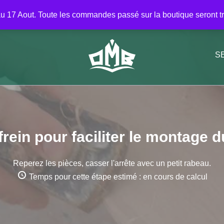
Répertoire
Seconde main
A lire
À prop
u 17 Aout. Toute les commandes passé sur la boutique seront trai
S
frein
pour faciliter le montage
Reperez les pièces, casser l'arrête avec un petit rabeau.
Temps pour cette étape estimé : en cours de calcul