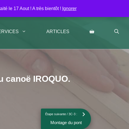
os
Contact
Mon Compte
té le 17 Aout ! A très bientôt !
Ignorer
ERVICES
ARTICLES
 du canoë IROQUO.
Étape suivante / 3C-3 :
Montage du pont