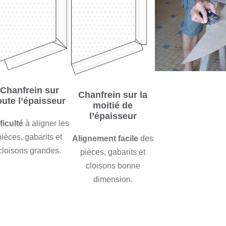
Chanfrein sur
Chanfrein sur la
oute l’épaisseur
moitié de
l’épaisseur
fficulté
à aligner les
pièces, gabarits et
Alignement facile
des
cloisons grandes.
pièces, gabarits et
cloisons bonne
dimension.