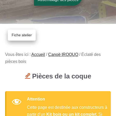
Fiche atelier
Vous êtes ici :
Accueil
/
Canoë IROQUO
/
Éclaté des
pièces bois
Pièces de la coque
Attention
Cette page est destinée aux constructeurs à
partir d’un
Kit bois ou un kit complet.
Si