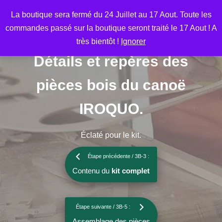
Aller
M
La boutique sera fermé du 24 Juillet au 17 Aout. Toute les
au
commandes passé sur la boutique seront traité le 17 Aout ! A
contenu
très bientôt !
Ignorer
Détails et repères
des
pièces bois du canoë
IROQUO.
Éclaté pour le kit.
Étape précédente / 3B-3 :
Contenu du
kit complet
Étape suivante / 3B-5 :
Assemblage des pièces