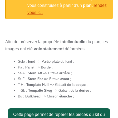
vous construisez à partir d’un
plan
,
rendez
vous ici.
Afin de préserver la propriété
intellectuelle
du plan, les
images ont été
volontairement
déformées.
Sole :
fond
=> Partie
plate
du fond ;
Pa :
Panel
=>
Bordé
;
St-A :
Stern Aft
=> Etrave
arrière
;
St-F :
Stern For
=> Etrave
avant
;
T-H :
Template Hull
=> Gabarit de la
coque
;
T-Sk :
Tempalte Skeg
=> Gabarit de la
dérive
;
Bu :
Bulkhead
=> Cloison
étanche
;
Cette page permet de repérer les pièces du kit du