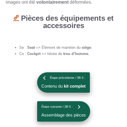
images ont été
volontairement
déformées.
Pièces des équipements et
accessoires
Se :
Seat
=> Élément de maintien du
siège
;
Co :
Cockpit
=> hiloire de
trou d’homme
;
Étape précédente / 3B-3 :
Contenu du
kit complet
Étape suivante / 3B-5 :
Assemblage des pièces