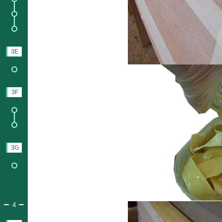
2.
Finition intérieur ;
8.
Stratification coque.
3E
FERMETURE
5.
Bande anti-ragage.
3F
FINITIONS
1.
Peintures ;
2.
Vernies.
3G
EQUIPEMENTS
3.
Equipements cockpit.
PARTIE 4.
RESSOURCES & SUPPORT & COMMUNAUTÉ
4