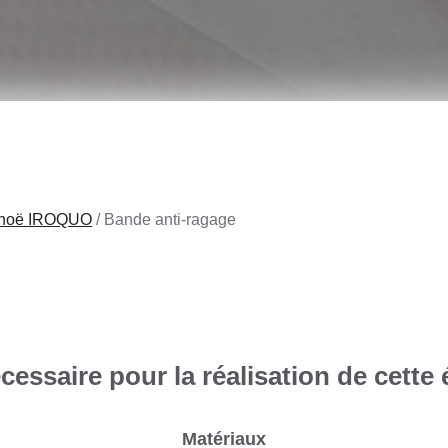
noë IROQUO
/
Bande anti-ragage
UER
essaire pour la réalisation de cette 
Matériaux