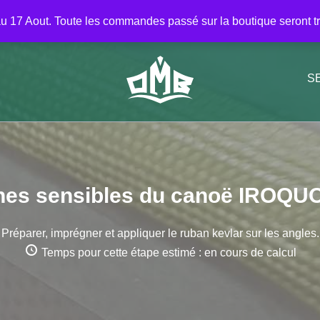
Répertoire
Seconde main
A lire
À prop
u 17 Aout. Toute les commandes passé sur la boutique seront trai
S
ones sensibles du canoë IROQUO
Préparer, imprégner et appliquer le ruban kevlar sur les angles.
Temps pour cette étape estimé : en cours de calcul