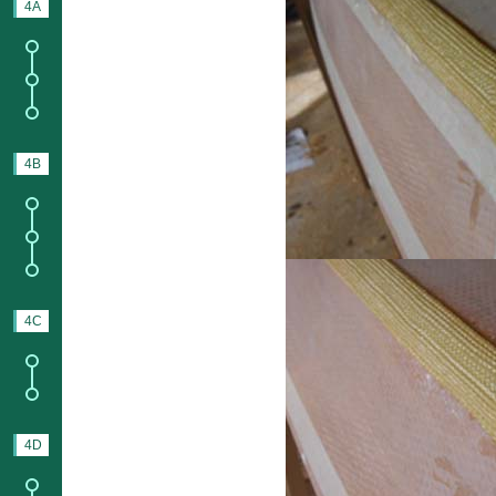
4A
PENDANT
1.
Les supports ;
1.
Forum des constructeurs
;
1.
Blog des constructeurs.
4B
UTILISATION
1.
Transport ;
2.
Stockage ;
3.
Entretien.
4C
AVANT DE NAVIGUER
1.
Équipement de sécurité ;
2.
Sécurité en navigation.
4D
NAVIGUER
5.
Forum des navigateurs ;