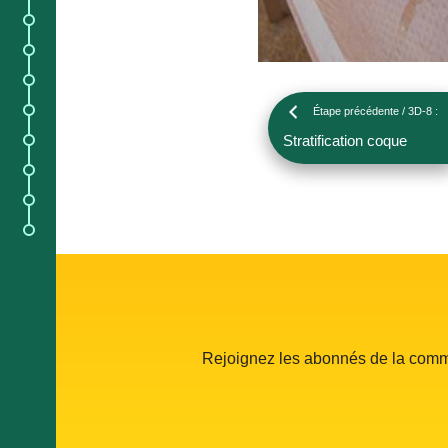
5.
Blog des navigateurs ;
5.
Évènements ;
5.
Noms des bateaux ;
6.
Répertoire des bateaux ;
Étape précédente / 3D-8 :
Stratification coque
5.
Foire aux questions ;
;
7.
Flux de la communauté ;
7.
Ambassadeurs.
Rejoignez les abonnés de la co