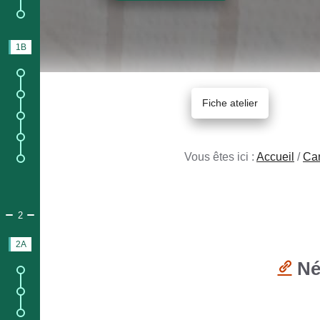
6.
Matériaux et techniques.
1B
AVANT DE CONSTRUIRE
1.
Lieu de construction ;
2.
Durée de construction ;
Fiche atelier
3.
Outils et outillages ;
4.
Utilisation de l'époxy ;
Vous êtes ici :
Accueil
/
Ca
5.
Réglementation / Immatriculation.
PARTIE 2.
CONSTRUCTION ACCOMPAGNÉE & PRÊT À NAVIG
2
2A
STAGES
Néc
1.
Infos sur les stages ;
2.
Contenu du stage ;
3.
Prix du Stage avec logement.