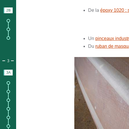
De la
époxy 1020 : s
2B
BATEAUX FINI
1.
Infos sur le bateau fini ;
2.
Info et contenu du bateau prêt à naviguer ;
Un
pinceaux indust
7.
Info et contenu du bateau prêt à naviguer avec équipements.
Du
ruban de masq
PARTIE 3.
DOSSIER DE CONSTRUCTION
3
3A
PLAN
1.
Infos sur
les plans
;
2.
Liste des matériaux ;
3.
Contenu du
kit matériaux
;
4.
Éclaté des pièces bois ;
5.
Traçage / Découpage ;
6.
Collage / Découpage ;