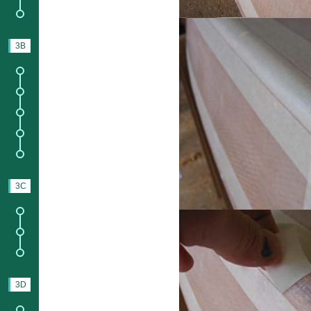
7.
Assemblage des pièces.
3B
KIT
1.
Informations sur les kits ;
2.
Contenu du
kit Bois
;
3.
Contenu du
kit complet
;
4.
Éclaté des pièces bois ;
5.
Assemblage des pièces.
3C
MONTAGE
1.
Chanfrein ;
3.
Montage du pont ;
4.
Montage de la coque.
3D
COLLAGE
1.
Tout collage intérieur ;