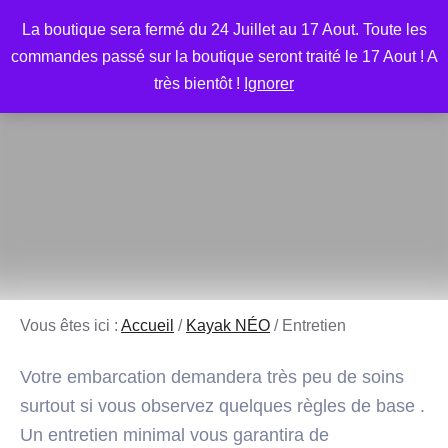
Aller
M
La boutique sera fermé du 24 Juillet au 17 Aout. Toute les
au
commandes passé sur la boutique seront traité le 17 Aout ! A
contenu
très bientôt !
Ignorer
Vous êtes ici :
Accueil
/
Kayak NÉO
/
Entretien
Votre embarcation demandera très peu de soins
surtout si vous observez quelques règles de base .
Un entretien minimal vous garantira de