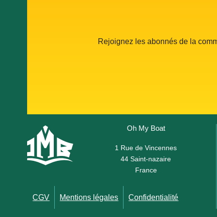
Elastique de pont
Longueur : 
qté : 2
Rejoignez les abonnés de la co
Oh My Boat
1 Rue de Vincennes
44 Saint-nazaire
France
CGV
Mentions légales
Confidentialité