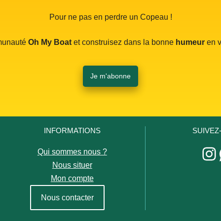
 noir 4.5 mm
Pour ne pas en perdre un Copeau !
0.68€ x 2=1.36 €
1 mètre
mmunauté
Oh My Boat
et construisez dans la bonne
humeur
en v
Je m'abonne
INFORMATIONS
SUIVEZ
In
Qui sommes nous ?
Nous situer
Mon compte
Nous contacter