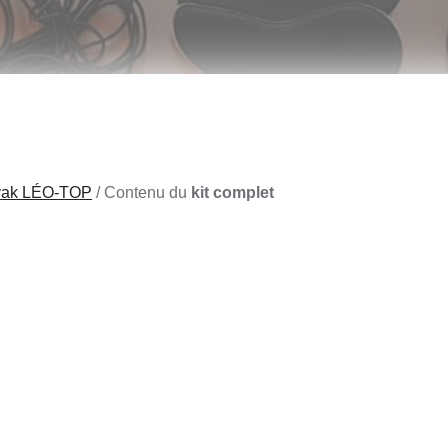
UER
yak LÉO-TOP
/
Contenu du
kit complet