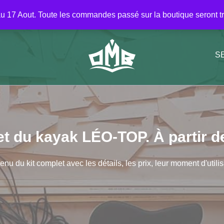
Répertoire
Seconde main
A lire
À prop
u 17 Aout. Toute les commandes passé sur la boutique seront trai
S
et
du kayak LÉO-TOP. À partir d
nu du kit complet avec les détails, les prix, leur moment d'utili