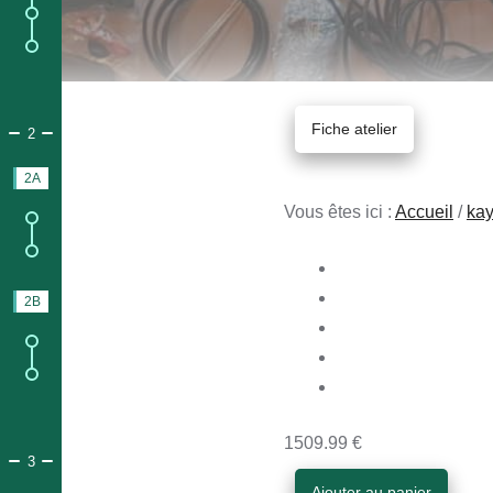
6.
Immatriculation amateur ;
7.
Immatriculation pro.
Fiche atelier
PARTIE 2.
CONSTRUCTION ACCOMPAGNÉE & PRÊT À NAVIG
2
2A
STAGES
Vous êtes ici :
Accueil
/
ka
2.
Contenu du stage ;
3.
Prix du Stage avec logement.
2B
BATEAUX FINI
2.
Info et contenu du bateau prêt à naviguer ;
7.
Info et contenu du bateau prêt à naviguer avec équipements.
1509.99 €
PARTIE 3.
DOSSIER DE CONSTRUCTION
3
Ajouter au panier