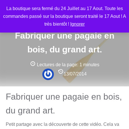
Aller
M
La boutique sera fermé du 24 Juillet au 17 Aout. Toute les
au
commandes passé sur la boutique seront traité le 17 Aout ! A
contenu
très bientôt !
Ignorer
Fabriquer une pagaie en
bois, du grand art.
Lectures de la page:
1 minutes
13/07/2014
Fabriquer une pagaie en bois,
du grand art.
Petit partage avec la découverte de cette vidéo. Cela va