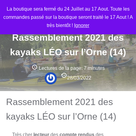
Aller
M
La boutique sera fermé du 24 Juillet au 17 Aout. Toute les
au
commandes passé sur la boutique seront traité le 17 Aout ! A
contenu
très bientôt !
Ignorer
Rassemblement 2021 des
kayaks LÉO sur l’Orne (14)
Lectures de la page:
7 minutes
28/03/2022
Rassemblement 2021 des
kayaks LÉO sur l’Orne (14)
Très cher
lecteur
des
compte rendus
des