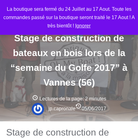
Aller
M
La boutique sera fermé du 24 Juillet au 17 Aout. Toute les
au
commandes passé sur la boutique seront traité le 17 Aout ! A
contenu
très bientôt !
Ignorer
Stage de construction de
bateaux en bois lors de la
“semaine du Golfe 2017” à
Vannes (56)
Lectures de la page:
2 minutes
jp.capronale
05/06/2017
Stage de construction de