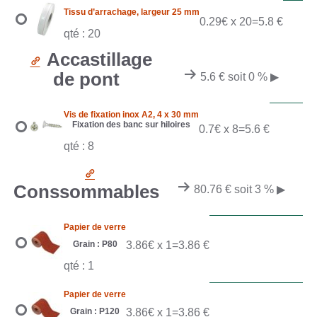
Tissu d’arrachage, largeur 25 mm
0.29€ x 20=5.8 €
qté : 20
Accastillage
de pont
5.6 € soit 0 %
▶
Vis de fixation inox A2, 4 x 30 mm
Fixation des banc sur hiloires
0.7€ x 8=5.6 €
qté : 8
Conssommables
80.76 € soit 3 %
▶
Papier de verre
Grain : P80
3.86€ x 1=3.86 €
qté : 1
Papier de verre
Grain : P120
3.86€ x 1=3.86 €