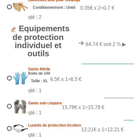
Bâtonnets bois pour mélange
Conditionnement : Unité
0.35€ x 2=0.7 €
qté : 2
Equipements
de protection
individuel et
64.74 € soit 2 %
▶
outils
Gants Nitrile
Boite de 100
6.5€ x 1=6.5 €
Taille : XL
qté : 1
Gants anti coupure
15.78€ x 1=15.78 €
qté : 1
Lunette de protection incolore
12.21€ x 1=12.21 €
qté : 1