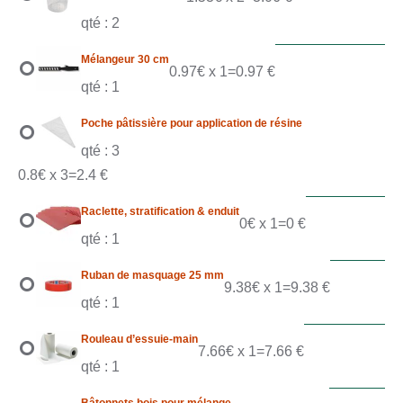
qté : 2
Mélangeur 30 cm
0.97€ x 1=0.97 €
qté : 1
Poche pâtissière pour application de résine
qté : 3
0.8€ x 3=2.4 €
Raclette, stratification & enduit
0€ x 1=0 €
qté : 1
Ruban de masquage 25 mm
9.38€ x 1=9.38 €
qté : 1
Rouleau d’essuie-main
7.66€ x 1=7.66 €
qté : 1