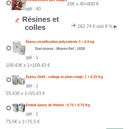
Encadrement des stages
20€ x 40=800 €
qté : 40
Résines et
colles
262.74 € soit 9 %
▶
Époxy stratification polyvalente 3 + 0.9 kg
Durcisseur : Moyen Ref : 1028
qté : 1
109.43€ x 1=109.43 €
Époxy 2040 : collage et joint-congé, 1 + 0.25 Kg
qté : 1
55.43€ x 1=55.43 €
Enduit époxy de finition : 0.75 + 0.75 Kg
qté : 1
75.5€ x 1=75.5 €