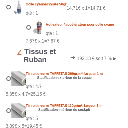
Colle cyanoacrylate 50gr
14.71€ x 1=14.71 €
qté : 1
Activateur / accélérateur pour colle cyano
qté : 1
7.67€ x 1=7.67 €
Tissus et
Ruban
192.13 € soit 7 %
▶
Tissu de verre TAFFETAS 200gr/m², largeur 1 m
Statification exterieur de la coque
qté : 4.7
5.35€ x 4.7=25.15 €
Tissu de verre TAFFETAS 110gr/m², largeur 1 m
Statification intérieur du cockpit
qté : 5
3.89€ x 5=19.45 €