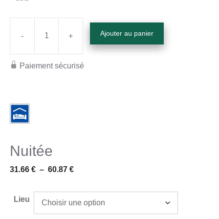
Ajouter au panier
-
+
quantité
de
Paiement sécurisé
Date
et
lieu
du
stage
Nuitée
Plage
31.66
€
–
60.87
€
de
prix :
Lieu
31.66 €