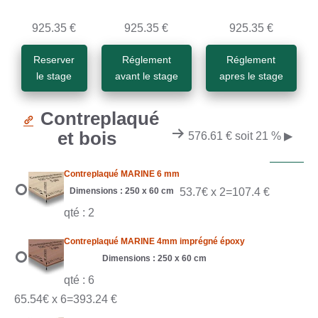
925.35 €
925.35 €
925.35 €
Reserver
Réglement
Réglement
le stage
avant le stage
apres le stage
Contreplaqué
et bois
576.61 € soit 21 %
▶
Contreplaqué MARINE 6 mm
Dimensions : 250 x 60 cm
53.7€ x 2=107.4 €
qté : 2
Contreplaqué MARINE 4mm imprégné époxy
Dimensions : 250 x 60 cm
qté : 6
65.54€ x 6=393.24 €