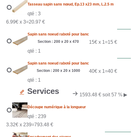
Tasseau sapin sans nœud, Ep.13 x23 mm, L.2.5 m
qté : 3
6.99€ x 3=20.97 €
Sapin sans noeud raboté pour banc
Section : 200 x 20 x 470
15€ x 1=15 €
qté : 1
Sapin sans noeud raboté pour banc
Section : 200 x 20 x 1000
40€ x 1=40 €
qté : 1
Services
1593.48 € soit 57 %
▶
Découpe numérique à la longueur
qté : 239
3.32€ x 239=793.48 €