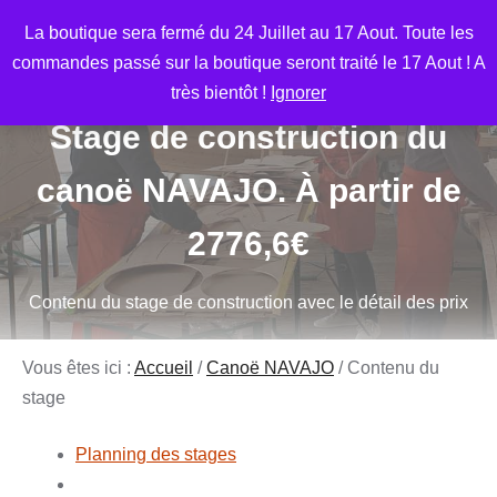
Aller
M
La boutique sera fermé du 24 Juillet au 17 Aout. Toute les
au
commandes passé sur la boutique seront traité le 17 Aout ! A
contenu
très bientôt !
Ignorer
Stage de construction du
canoë NAVAJO. À partir de
2776,6€
Contenu du stage de construction avec le détail des prix
Vous êtes ici :
Accueil
/
Canoë NAVAJO
/
Contenu du
stage
Planning des stages