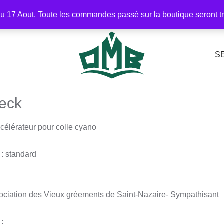
Répertoire
Seconde main
A lire
À prop
u 17 Aout. Toute les commandes passé sur la boutique seront trai
S
eck
ccélérateur pour colle cyano
 : standard
ciation des Vieux gréements de Saint-Nazaire- Sympathisant
: