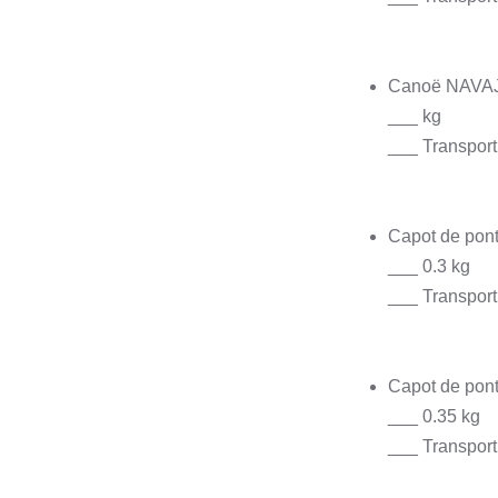
Canoë NAVA
___ kg
___ Transport 
Capot de pon
___ 0.3 kg
___ Transport
Capot de pon
___ 0.35 kg
___ Transport