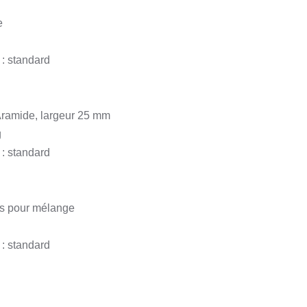
e
 : standard
Aramide, largeur 25 mm
g
 : standard
is pour mélange
 : standard