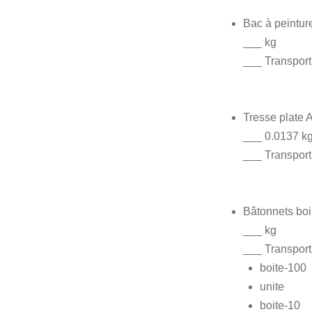
Bac à peintur
___ kg
___ Transport
Tresse plate 
___ 0.0137 k
___ Transport
Bâtonnets bo
___ kg
___ Transport
boite-100
unite
boite-10