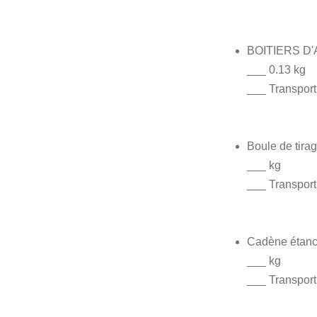
BOITIERS D'
___ 0.13 kg
___ Transport
Boule de tira
___ kg
___ Transport
Cadène étanc
___ kg
___ Transport 