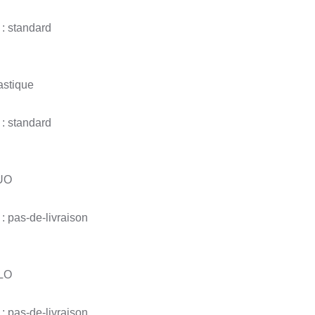
 : standard
astique
 : standard
UO
: pas-de-livraison
LO
: pas-de-livraison