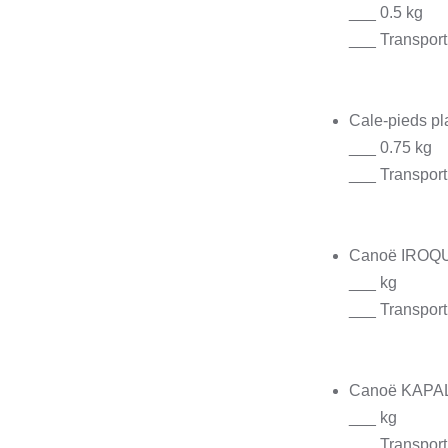
___ 0.5 kg
___ Transport
Cale-pieds pl
___ 0.75 kg
___ Transport
Canoë IROQ
___ kg
___ Transport 
Canoë KAPA
___ kg
___ Transport 