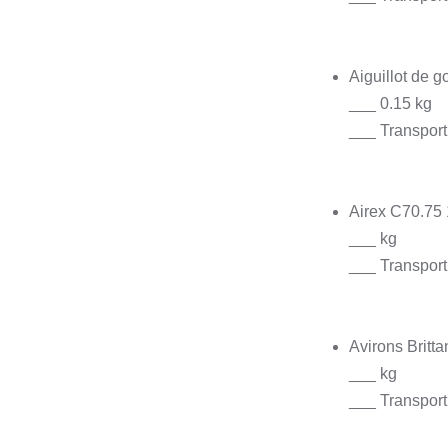
Aiguillot de 
___ 0.15 kg
___ Transport
Airex C70.75
___ kg
___ Transport 
Avirons Britt
___ kg
___ Transport 