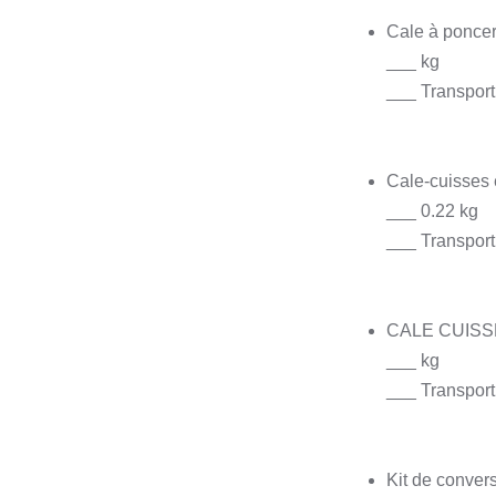
Cale à ponce
___ kg
___ Transport 
Cale-cuisses
___ 0.22 kg
___ Transport
CALE CUISSES
___ kg
___ Transport 
Kit de convers