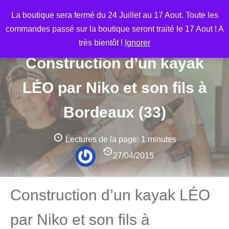
Aller
M
La boutique sera fermé du 24 Juillet au 17 Aout. Toute les
au
commandes passé sur la boutique seront traité le 17 Aout ! A
contenu
très bientôt !
Ignorer
Construction d’un kayak
LÉO par Niko et son fils à
Bordeaux (33)
Lectures de la page:
1 minutes
27/04/2015
Construction d’un kayak LÉO
par Niko et son fils à