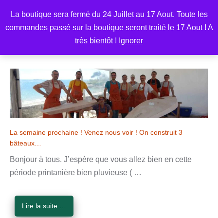
Aller
M
La boutique sera fermé du 24 Juillet au 17 Aout. Toute les
au
commandes passé sur la boutique seront traité le 17 Aout ! A
contenu
très bientôt !
Ignorer
Actualités
La semaine prochaine ! Venez nous voir ! On construit 3
bâteaux…
Bonjour à tous. J’espère que vous allez bien en cette
période printanière bien pluvieuse ( …
Lire la suite …