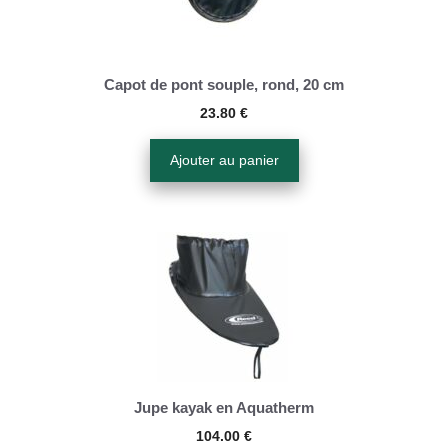
Capot de pont souple, rond, 20 cm
23.80
€
Ajouter au panier
Ce
produit
a
plusieurs
variations.
Les
options
Jupe kayak en Aquatherm
peuvent
104.00
€