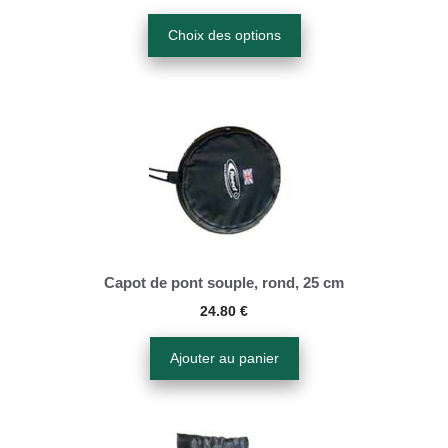
être
Choix des options
choisies
sur
la
page
du
produit
Capot de pont souple, rond, 25 cm
24.80
€
Ajouter au panier
Ce