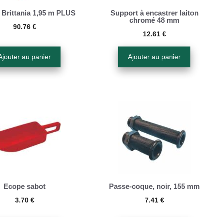
 Brittania 1,95 m PLUS
Support à encastrer laiton
chromé 48 mm
90.76
€
12.61
€
Ajouter au panier
Ajouter au panier
Ecope sabot
Passe-coque, noir, 155 mm
3.70
€
7.41
€