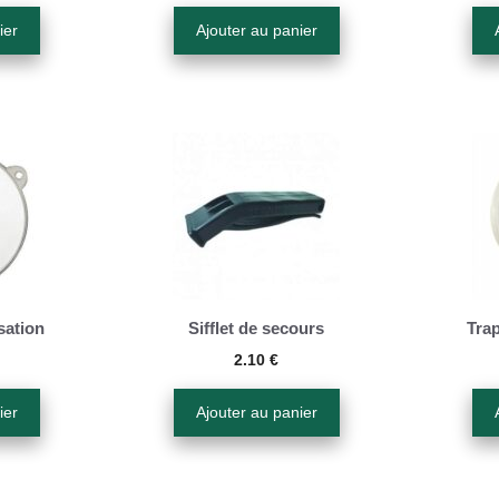
ier
Ajouter au panier
sation
Sifflet de secours
Tra
2.10
€
ier
Ajouter au panier