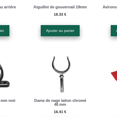
u arrière
Aiguillot de gouvernail 19mm
Avirons
18.33
€
ier
Ajouter au panier
 mm noir
Dame de nage laiton chromé
48 mm
16.41
€