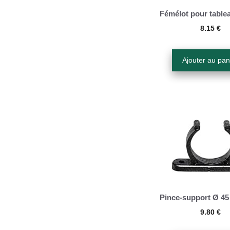
Fémélot pour tablea
8.15
€
Ajouter au pan
Pince-support Ø 45
9.80
€