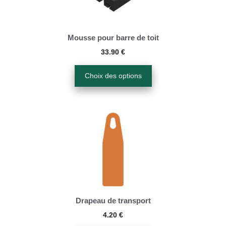
variations.
Les
options
Mousse pour barre de toit
peuvent
33.90
€
être
Choix des options
choisies
sur
la
page
du
produit
Drapeau de transport
4.20
€