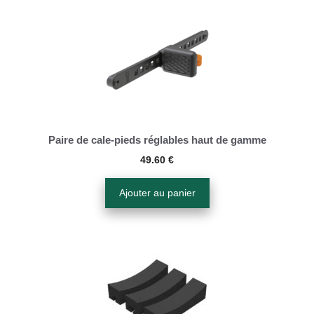
Paire de cale-pieds réglables haut de gamme
49.60
€
Ajouter au panier
Ce
produit
a
plusieurs