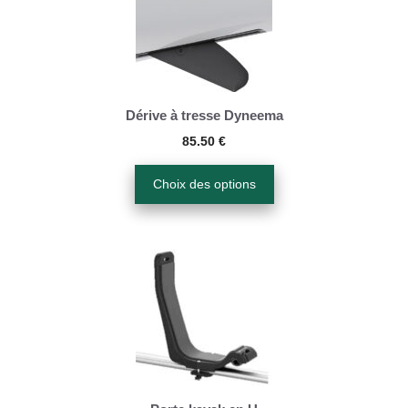
a
produit
plusieurs
variations.
Les
options
Dérive à tresse Dyneema
peuvent
85.50
€
être
Choix des options
choisies
sur
la
page
du
produit