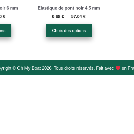
options
noir 6 mm
Elastique de pont noir 4.5 mm
peuvent
Plage
Plage
80
€
0.68
€
–
57.04
€
de
de
être
prix :
prix :
ons
Choix des options
choisies
0.75 €
0.68 €
sur
à
à
la
70.80 €
57.04 €
page
du
yright © Oh My Boat 2026. Tous droits réservés. Fait avec
en Fr
produit