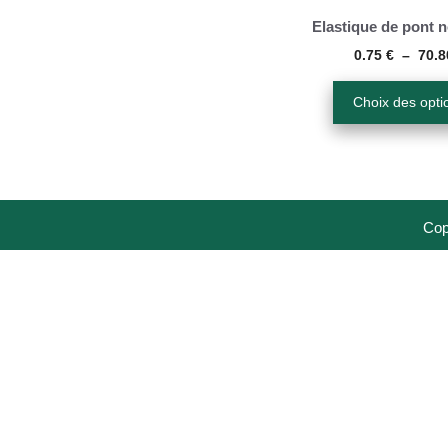
options
Elastique de pont 
peuvent
0.75
€
–
70.
être
Choix des opti
choisies
sur
la
page
du
Cop
produit